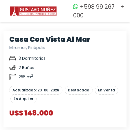
+598 99 267
+
000
Casa Con Vista Al Mar
Miramar, Piriápolis
3 Dormitorios
2 Baños
2
255 m
Actualizado: 20-06-2026
Destacada
En Venta
En Alquiler
U$S 148.000