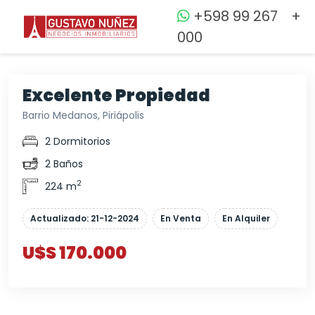
+598 99 267
+
000
Excelente Propiedad
Barrio Medanos, Piriápolis
2 Dormitorios
2 Baños
2
224 m
Actualizado: 21-12-2024
En Venta
En Alquiler
U$S 170.000